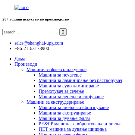
20+ години искуство во производство
sales@shanghai-upg.com
+86-21-63173900
Дома
Производи
Машини за флексо пакување
Машина за печатење
Машина за ламинирање без растворувач
Машина за суво ламинирање
Премотувач за сечење
Машина за лепење и спојување
Машини за екструдерирање
Машина за лиење со вбризгување
Машина за екструдирање
Машина за дување филм
PE&PP машина за вбризгување и лиење
ПЕТ машина за дување шишиња
Машина за леење филм