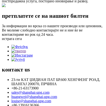
постпродажна услуга, постојано иновирање и развој.
претплатете се на нашиот билтен
За информации во врска со нашите производи или ценовник,
Ве молиме слободно контактирајте не и ние ќе ве
контактираме во рок од 24 часа.
истрага сега
контакт
us
23-ти КАТ ЏИДИАН ПАТ БР.600 ХЕНГФЕНГ РОАД,
ШАНГАЈ 200070, ПРЧИНА
+86-21-63173900
sales@shanghai-upg.com
huangwei@shanghai-upg.com
louise@shanghai-upg.com
+86 13916136366