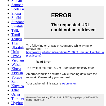
Somali
Samoan
Scots Gaelic
Shona
Sindhi
Sundanese
Swahili
Tajik
Tamil
Telugu
Thai
Ukrainian
Urdu
Uzbek
Vietnamese
Welsh
Xhosa
Yiddish
Yoruba
Zulu
Kinyarwanda
Tatar
Oriya
Turkmen
Uyghur