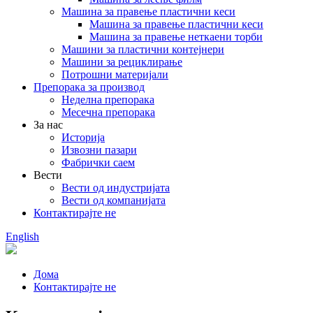
Машина за правење пластични кеси
Машина за правење пластични кеси
Машина за правење неткаени торби
Машини за пластични контејнери
Машини за рециклирање
Потрошни материјали
Препорака за производ
Неделна препорака
Месечна препорака
За нас
Историја
Извозни пазари
Фабрички саем
Вести
Вести од индустријата
Вести од компанијата
Контактирајте не
English
Дома
Контактирајте не