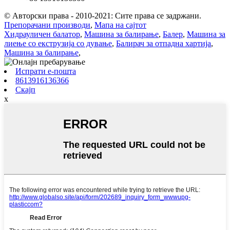
© Авторски права - 2010-2021: Сите права се задржани.
Препорачани производи
,
Мапа на сајтот
Хидрауличен балатор
,
Машина за балирање
,
Балер
,
Машина за
лиење со екструзија со дување
,
Балирач за отпадна хартија
,
Машина за балирање
,
Испрати е-пошта
8613916136366
Скајп
x