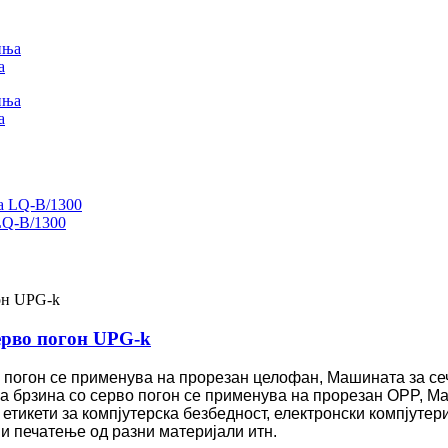
а
а
LQ-B/1300
ерво погон UPG-k
 погон се применува на прорезан целофан, Машината за се
а брзина со серво погон се применува на прорезан OPP, Ма
етикети за компјутерска безбедност, електронски компјутер
 и печатење од разни материјали итн.