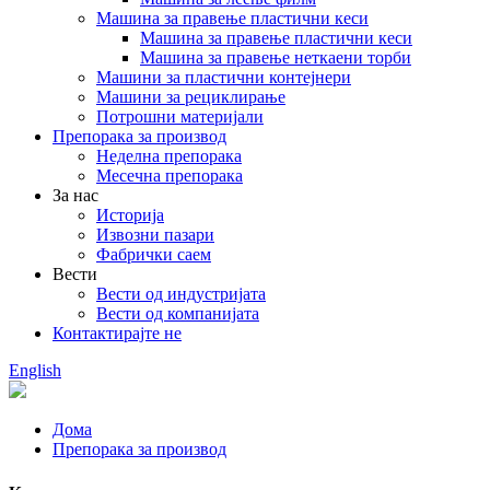
Машина за правење пластични кеси
Машина за правење пластични кеси
Машина за правење неткаени торби
Машини за пластични контејнери
Машини за рециклирање
Потрошни материјали
Препорака за производ
Неделна препорака
Месечна препорака
За нас
Историја
Извозни пазари
Фабрички саем
Вести
Вести од индустријата
Вести од компанијата
Контактирајте не
English
Дома
Препорака за производ