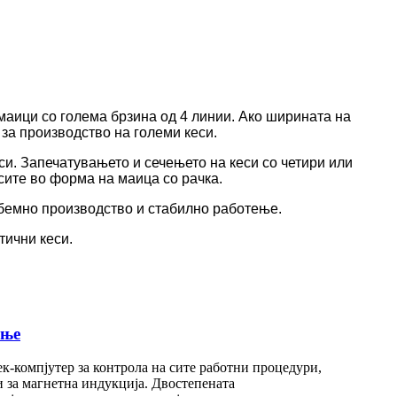
маици со голема брзина од 4 линии. Ако ширината на
за производство на големи кеси.
си. Запечатувањето и сечењето на кеси со четири или
сите во форма на маица со рачка.
обемно производство и стабилно работење.
тични кеси.
ање
-компјутер за контрола на сите работни процедури,
 за магнетна индукција. Двостепената