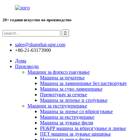
20+ години искуство во производство
sales@shanghai-upg.com
+86-21-63173900
Дома
Производи
Машини за флексо пакување
Машина за печатење
Машина за ламинирање без растворувач
Машина за суво ламинирање
Премотувач за сечење
Машина за лепење и спојување
Машини за екструдерирање
Машина за лиење со вбризгување
Машина за екструдирање
Машина за дување филм
PE&PP машина за вбризгување и лиење
ПЕТ машина за дување шишиња
Машина за леење филм