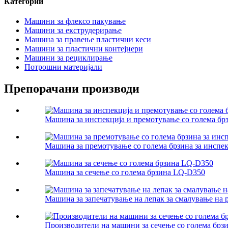
Категории
Машини за флексо пакување
Машини за екструдерирање
Машина за правење пластични кеси
Машини за пластични контејнери
Машини за рециклирање
Потрошни материјали
Препорачани производи
Машина за инспекција и премотување со голема бр
Машина за премотување со голема брзина за инспе
Машина за сечење со голема брзина LQ-D350
Машина за запечатување на лепак за смалување на
Производители на машини за сечење со голема брз