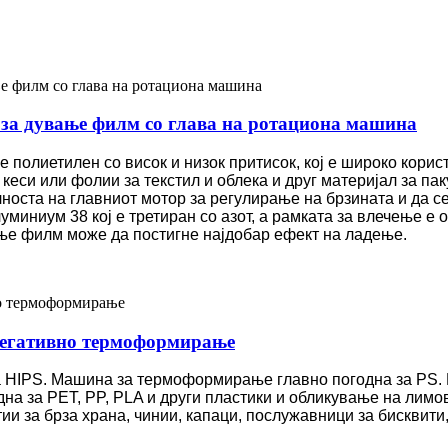
и за дување филм со глава на ротациона машина
полиетилен со висок и низок притисок, кој е широко корис
 кеси или фолии за текстил и облека и друг материјал за п
лноста на главниот мотор за регулирање на брзината и да с
миниум 38 кој е третиран со азот, а рамката за влечење е 
ње филм може да постигне најдобар ефект на ладење.
негативно термоформирање
 HIPS. Машина за термоформирање главно погодна за PS.
 за PET, PP, PLA и други пластики и обликување на лимов
тии за брза храна, чинии, капаци, послужавници за бисквит