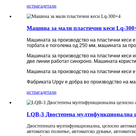
истрага
детали
Машина за мали пластични кеси Lq-300
Машината за производство на пластични кеси е 
торбата е поголема од 250 мм, машината за про
Машината за производство на пластични кеси им
две линии работат синхроно. Машината користи 
Машината за производство на пластични кеси е
Фабриката Upgv е добра во производство на ма
истрага
детали
LQB-3 Двостепена мултифункционална ц
Двостепената мултифункционална, целосно автоматс
автоматско полнење, автоматско дување, автоматск