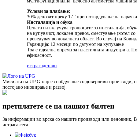
мултифункционална, целосно автоматска машина за д
Услови за плаќање:
30% депозит преку T/T при потврдување на нарачка
Инсталација и обука
Цената ги вклучува трошоците за инсталација, обук
на купувачот, локален превоз, сместување (хотел со
преведувач во локалната област. Во случај на Кови
Гаранција: 12 месеци по датумот на купување
Тоа е идеална опрема за пластичната индустрија. П
ефикасност.
истрага
детали
Мисијата на UP Group е снабдување со доверливи производи, п
постојано иновирање и развој.
претплатете се на нашиот билтен
За информации во врска со нашите производи или ценовник, Ве 
истрага сега