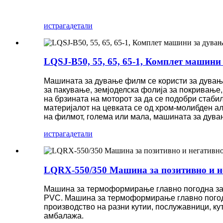
истрага
детали
LQSJ-B50, 55, 65, 65-1, Комплет машин
Машината за дување филм се користи за дување 
за пакување, земјоделска фолија за покривање,
на брзината на моторот за да се подобри стаби
материјалот на цевката се од хром-молибден алу
на филмот, голема или мала, машината за дува
истрага
детали
LQRX-550/350 Машина за позитивно и 
Машина за термоформирање главно погодна за
PVC. Машина за термоформирање главно погодна
производство на разни кутии, послужавници, ку
амбалажа.