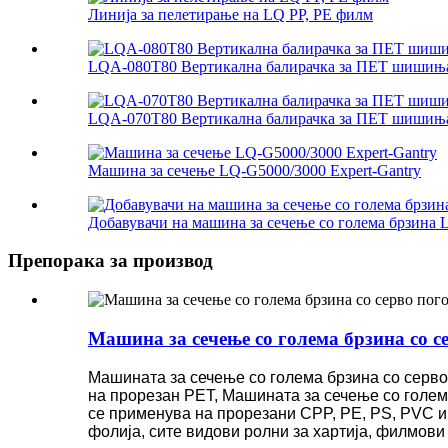
Линија за пелетирање на LQ PP, PE филм
LQA-080T80 Вертикална балирачка за ПЕТ шишињ
LQA-070T80 Вертикална балирачка за ПЕТ шишињ
Машина за сечење LQ-G5000/3000 Expert-Gantry
Добавувачи на машина за сечење со голема брзина 
Препорака за производ
Машина за сечење со голема брзина со с
Машината за сечење со голема брзина со серво
на прорезан PET, Машината за сечење со голем
се применува на прорезани CPP, PE, PS, PVC и 
фолија, сите видови ролни за хартија, филмови