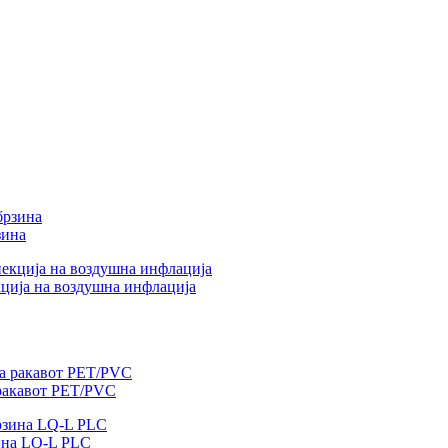
зина
кција на воздушна инфлација
 ракавот PET/PVC
ина LQ-L PLC