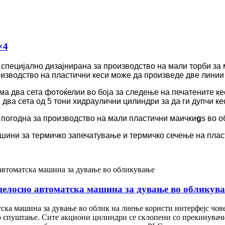
×4
специјално дизајнирана за производство на мали торби за 
изводство на пластични кеси може да произведе две линии 
а два сета фотоќелии во боја за следење на печатените ке
два сета од 5 тони хидраулични цилиндри за да ги дупчи ке
 погодна за производство на мали пластични маички
g
s во 
шини за термичко запечатување и термичко сечење на плас
елосно автоматска машина за дување во обликув
ка машина за дување во облик на лиење користи интерфејс човек
о спуштање. Сите акциони цилиндри се склопени со прекинувачи