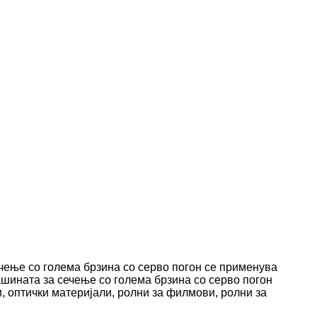
чење со голема брзина со серво погон се применува
шината за сечење со голема брзина со серво погон
и, оптички материјали, ролни за филмови, ролни за