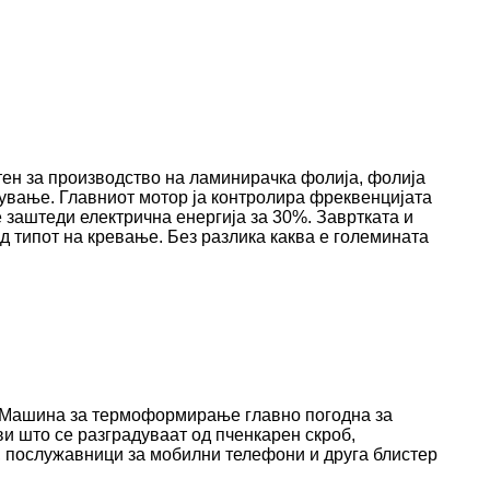
тен за производство на ламинирачка фолија, фолија
акување. Главниот мотор ја контролира фреквенцијата
е заштеди електрична енергија за 30%. Завртката и
од типот на кревање. Без разлика каква е големината
 Машина за термоформирање главно погодна за
и што се разградуваат од пченкарен скроб,
и, послужавници за мобилни телефони и друга блистер