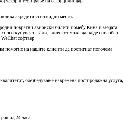
ој чекор и тестирање на секој цилиндар.
иклива акредитива на видно место.
ародни повратни авионски билети помеѓу Кина и земјата
и сноси купувачот. Или, клиентот може да најде способен
и WeChat софтвер.
а им помогне на нашите клиенти да постигнат поголема
 квалитетот, обезбедување навремена постпродажна услуга,
рок од 24 часа.