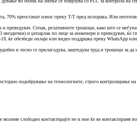
ување во облик на лиење се поврзува со PLC за контрола на сек
та, 70% преостанат износ преку T/T пред испорака. Или неотпов
а и преведувач. Сепак, релативните трошоци, како што се меѓун
 3 ѕвездички) и џепарлак по лице за инженери и преведувач, ќе г
д-19, ќе обезбеди онлајн или видео поддршка преку WhatsApp ил
оудобно и лесно се прилагодува, заштедува труд и трошоци за д
остојано подобрување на технологиите, строго контролирање на
молиме слободно контактирајте не и ние ќе ве контактираме во 