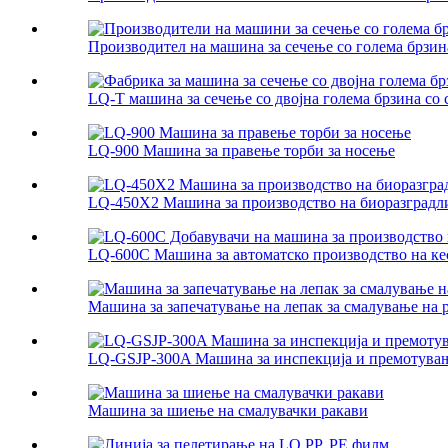
Производител на машина за сечење со голема брзина
LQ-T машина за сечење со двојна голема брзина со с
LQ-900 Машина за правење торби за носење
LQ-450X2 Машина за производство на биоразградл
LQ-600C Машина за автоматско производство на кеси
Машина за запечатување на лепак за смалување на
LQ-GSJP-300A Машина за инспекција и премотува
Машина за шиење на смалувачки ракави