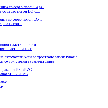
 со серво погон LQ-C...
ерво погон...
иви пластични кеси
 со три страни за запечатување...
 ракавот PET/PVC
ње