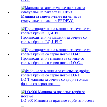
Машина за запечатување на лепак за
смалување на ракавот PET/PVC
Производители на машини за сечење со
голема брзина LQ-L PLC
Производител на машина за сечење со
голема брзина со серво погон LQ-C...
LQ-T машина за сечење со двојна голема
брзина со серво погон...
LQ-900 Машина за правење торби за носење