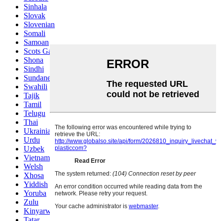
Sinhala
Slovak
Slovenian
Somali
Samoan
Scots Gaelic
Shona
Sindhi
Sundanese
Swahili
Tajik
Tamil
Telugu
Thai
Ukrainian
Urdu
Uzbek
Vietnamese
Welsh
Xhosa
Yiddish
Yoruba
Zulu
Kinyarwanda
Tatar