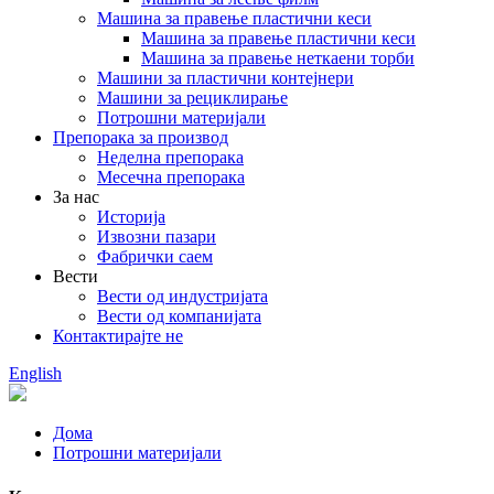
Машина за правење пластични кеси
Машина за правење пластични кеси
Машина за правење неткаени торби
Машини за пластични контејнери
Машини за рециклирање
Потрошни материјали
Препорака за производ
Неделна препорака
Месечна препорака
За нас
Историја
Извозни пазари
Фабрички саем
Вести
Вести од индустријата
Вести од компанијата
Контактирајте не
English
Дома
Потрошни материјали