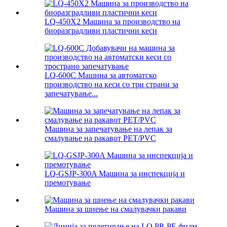
LQ-450X2 Машина за производство на
биоразградливи пластични кеси
LQ-600C Машина за автоматско
производство на кеси со три страни за
запечатување...
Машина за запечатување на лепак за
смалување на ракавот PET/PVC
LQ-GSJP-300A Машина за инспекција и
премотување
Машина за шиење на смалувачки ракави