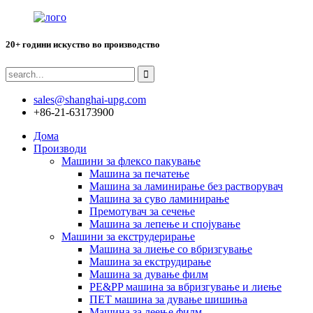
20+ години искуство во производство
sales@shanghai-upg.com
+86-21-63173900
Дома
Производи
Машини за флексо пакување
Машина за печатење
Машина за ламинирање без растворувач
Машина за суво ламинирање
Премотувач за сечење
Машина за лепење и спојување
Машини за екструдерирање
Машина за лиење со вбризгување
Машина за екструдирање
Машина за дување филм
PE&PP машина за вбризгување и лиење
ПЕТ машина за дување шишиња
Машина за леење филм