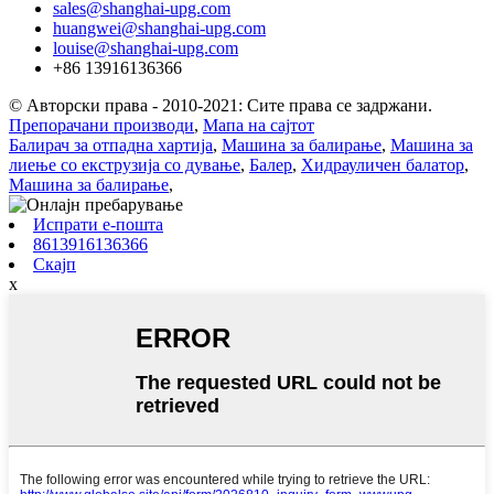
sales@shanghai-upg.com
huangwei@shanghai-upg.com
louise@shanghai-upg.com
+86 13916136366
© Авторски права - 2010-2021: Сите права се задржани.
Препорачани производи
,
Мапа на сајтот
Балирач за отпадна хартија
,
Машина за балирање
,
Машина за
лиење со екструзија со дување
,
Балер
,
Хидрауличен балатор
,
Машина за балирање
,
Испрати е-пошта
8613916136366
Скајп
x