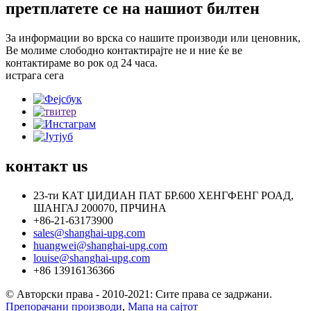
претплатете се на нашиот билтен
За информации во врска со нашите производи или ценовник,
Ве молиме слободно контактирајте не и ние ќе ве
контактираме во рок од 24 часа.
истрага сега
контакт
us
23-ти КАТ ЏИДИАН ПАТ БР.600 ХЕНГФЕНГ РОАД,
ШАНГАЈ 200070, ПРЧИНА
+86-21-63173900
sales@shanghai-upg.com
huangwei@shanghai-upg.com
louise@shanghai-upg.com
+86 13916136366
© Авторски права - 2010-2021: Сите права се задржани.
Препорачани производи
,
Мапа на сајтот