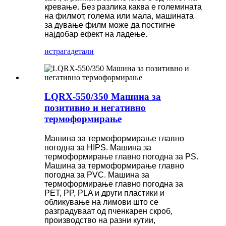
кревање. Без разлика каква е големината
на филмот, голема или мала, машината
за дување филм може да постигне
најдобар ефект на ладење.
истрага
детали
LQRX-550/350 Машина за
позитивно и негативно
термоформирање
Машина за термоформирање главно
погодна за HIPS. Машина за
термоформирање главно погодна за PS.
Машина за термоформирање главно
погодна за PVC. Машина за
термоформирање главно погодна за
PET, PP, PLA и други пластики и
обликување на лимови што се
разградуваат од пченкарен скроб,
производство на разни кутии,