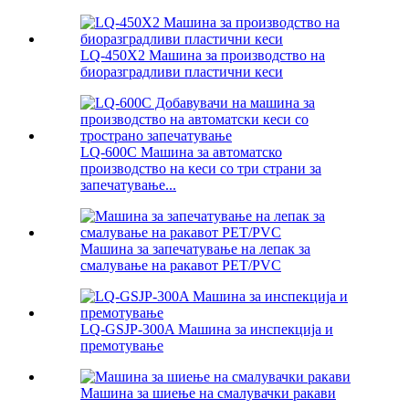
LQ-450X2 Машина за производство на
биоразградливи пластични кеси
LQ-600C Машина за автоматско
производство на кеси со три страни за
запечатување...
Машина за запечатување на лепак за
смалување на ракавот PET/PVC
LQ-GSJP-300A Машина за инспекција и
премотување
Машина за шиење на смалувачки ракави