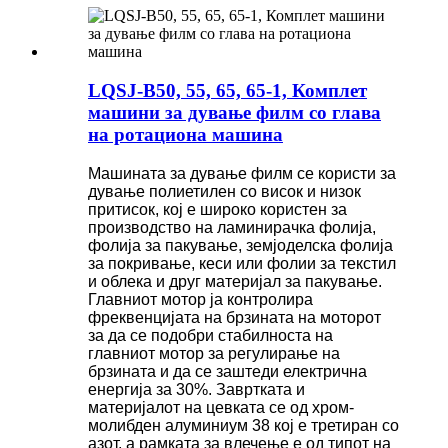
LQSJ-B50, 55, 65, 65-1, Комплет
машини за дување филм со глава
на ротациона машина
Машината за дување филм се користи за
дување полиетилен со висок и низок
притисок, кој е широко користен за
производство на ламинирачка фолија,
фолија за пакување, земјоделска фолија
за покривање, кеси или фолии за текстил
и облека и друг материјал за пакување.
Главниот мотор ја контролира
фреквенцијата на брзината на моторот
за да се подобри стабилноста на
главниот мотор за регулирање на
брзината и да се заштеди електрична
енергија за 30%. Завртката и
материјалот на цевката се од хром-
молибден алуминиум 38 кој е третиран со
азот, а рамката за влечење е од типот на