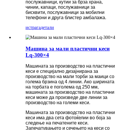
послужавници, кутии за брза храна,
чинии, капаци, послужавници за
бисквити, послужавници за мобилни
телефони и друга блистер амбалажа.
истрага
детали
Машина за мали пластични кеси
Lq-300×4
Машината за производство на пластични
кеси е специјално дизајнирана за
производство на мали торби за маици со
голема брзина од 4 линии. Ако ширината
на торбата е поголема од 250 мм,
машината за производство на пластични
кеси може да произведе две линии за
производство на големи кеси.
Машината за производство на пластични
кеси има два сета фотоќелии во боја за
следење на печатените кеси.
Запечатувањето и сечењето на кеси со