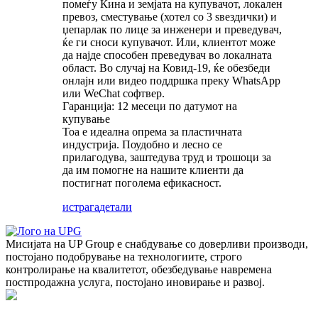
помеѓу Кина и земјата на купувачот, локален
превоз, сместување (хотел со 3 ѕвездички) и
џепарлак по лице за инженери и преведувач,
ќе ги сноси купувачот. Или, клиентот може
да најде способен преведувач во локалната
област. Во случај на Ковид-19, ќе обезбеди
онлајн или видео поддршка преку WhatsApp
или WeChat софтвер.
Гаранција: 12 месеци по датумот на
купување
Тоа е идеална опрема за пластичната
индустрија. Поудобно и лесно се
прилагодува, заштедува труд и трошоци за
да им помогне на нашите клиенти да
постигнат поголема ефикасност.
истрага
детали
Мисијата на UP Group е снабдување со доверливи производи,
постојано подобрување на технологиите, строго
контролирање на квалитетот, обезбедување навремена
постпродажна услуга, постојано иновирање и развој.