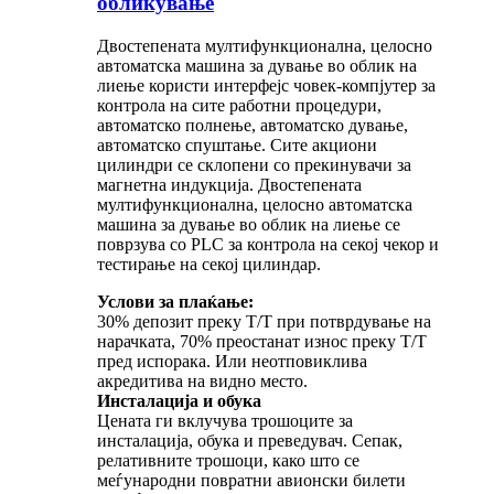
обликување
Двостепената мултифункционална, целосно
автоматска машина за дување во облик на
лиење користи интерфејс човек-компјутер за
контрола на сите работни процедури,
автоматско полнење, автоматско дување,
автоматско спуштање. Сите акциони
цилиндри се склопени со прекинувачи за
магнетна индукција. Двостепената
мултифункционална, целосно автоматска
машина за дување во облик на лиење се
поврзува со PLC за контрола на секој чекор и
тестирање на секој цилиндар.
Услови за плаќање:
30% депозит преку T/T при потврдување на
нарачката, 70% преостанат износ преку T/T
пред испорака. Или неотповиклива
акредитива на видно место.
Инсталација и обука
Цената ги вклучува трошоците за
инсталација, обука и преведувач. Сепак,
релативните трошоци, како што се
меѓународни повратни авионски билети