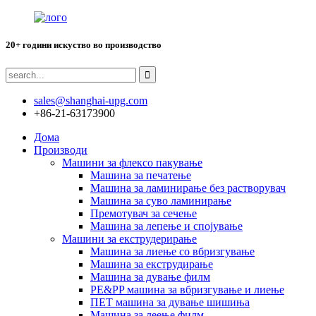
20+ години искуство во производство
sales@shanghai-upg.com
+86-21-63173900
Дома
Производи
Машини за флексо пакување
Машина за печатење
Машина за ламинирање без растворувач
Машина за суво ламинирање
Премотувач за сечење
Машина за лепење и спојување
Машини за екструдерирање
Машина за лиење со вбризгување
Машина за екструдирање
Машина за дување филм
PE&PP машина за вбризгување и лиење
ПЕТ машина за дување шишиња
Машина за леење филм