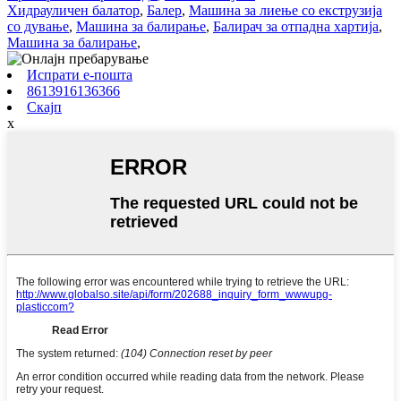
Хидрауличен балатор
,
Балер
,
Машина за лиење со екструзија
со дување
,
Машина за балирање
,
Балирач за отпадна хартија
,
Машина за балирање
,
Испрати е-пошта
8613916136366
Скајп
x