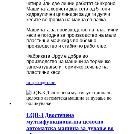
четири или две линии работат синхроно.
Машината користи два сета од 5 тони
хидраулични цилиндри за да ги дупчи
кесите во форма на маица со рачка.
Машината за производство на пластични
кеси е погодна за производство на мали
пластични маички
g
s во обемно
производство и стабилно работење.
Фабриката Upgv е добра во
производство на машини за термичко
запечатување и термичко сечење на
пластични кеси.
истрага
детали
LQB-3 Двостепена
мултифункционална целосно
автоматска машина за дување во