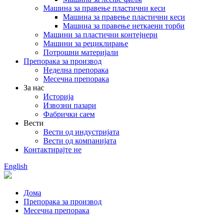
Машина за правење пластични кеси
Машина за правење пластични кеси
Машина за правење неткаени торби
Машини за пластични контејнери
Машини за рециклирање
Потрошни материјали
Препорака за производ
Неделна препорака
Месечна препорака
За нас
Историја
Извозни пазари
Фабрички саем
Вести
Вести од индустријата
Вести од компанијата
Контактирајте не
English
Дома
Препорака за производ
Месечна препорака