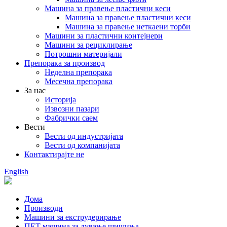
Машина за правење пластични кеси
Машина за правење пластични кеси
Машина за правење неткаени торби
Машини за пластични контејнери
Машини за рециклирање
Потрошни материјали
Препорака за производ
Неделна препорака
Месечна препорака
За нас
Историја
Извозни пазари
Фабрички саем
Вести
Вести од индустријата
Вести од компанијата
Контактирајте не
English
Дома
Производи
Машини за екструдерирање
ПЕТ машина за дување шишиња