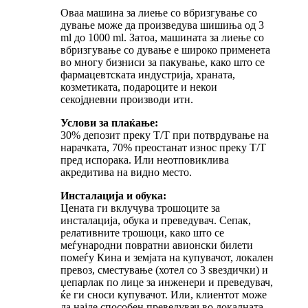
Оваа машина за лиење со вбризгување со
дување може да произведува шишиња од 3
ml до 1000 ml. Затоа, машината за лиење со
вбризгување со дување е широко применета
во многу бизниси за пакување, како што се
фармацевтската индустрија, храната,
козметиката, подароците и некои
секојдневни производи итн.
Услови за плаќање:
30% депозит преку T/T при потврдување на
нарачката, 70% преостанат износ преку T/T
пред испорака. Или неотповиклива
акредитива на видно место.
Инсталација и обука:
Цената ги вклучува трошоците за
инсталација, обука и преведувач. Сепак,
релативните трошоци, како што се
меѓународни повратни авионски билети
помеѓу Кина и земјата на купувачот, локален
превоз, сместување (хотел со 3 ѕвездички) и
џепарлак по лице за инженери и преведувач,
ќе ги сноси купувачот. Или, клиентот може
да најде способен преведувач во локалната