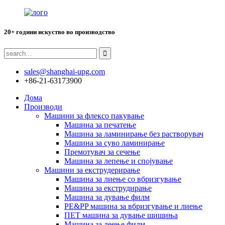
20+ години искуство во производство
sales@shanghai-upg.com
+86-21-63173900
Дома
Производи
Машини за флексо пакување
Машина за печатење
Машина за ламинирање без растворувач
Машина за суво ламинирање
Премотувач за сечење
Машина за лепење и спојување
Машини за екструдерирање
Машина за лиење со вбризгување
Машина за екструдирање
Машина за дување филм
PE&PP машина за вбризгување и лиење
ПЕТ машина за дување шишиња
Машина за леење филм