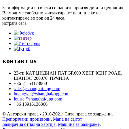
За информации во врска со нашите производи или ценовник,
Ве молиме слободно контактирајте не и ние ќе ве
контактираме во рок од 24 часа.
истрага сега
контакт
us
23-ти КАТ ЏИДИАН ПАТ БР.600 ХЕНГФЕНГ РОАД,
ШАНГАЈ 200070, ПРЧИНА
+86-21-63173900
sales@shanghai-upg.com
huangwei@shanghai-upg.com
louise@shanghai-upg.com
+86 13916136366
© Авторски права - 2010-2021: Сите права се задржани.
Препорачани производи
,
Мапа на сајтот
Балирач за отпадна хартија
,
Машина за балирање
,