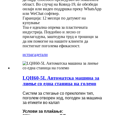
област. Во случај на Ковид-19, ќе обезбеди
онлајн или видео поддршка преку WhatsApp
или WeChat софтвер.
Гаранција: 12 месеци по датумот на
купување
Тоа е идеална опрема за пластичната
индустрија. Поудобно и лесно се
прилагодува, заштедува труд и трошоци за
да им помогне на нашите клиенти да
постигнат поголема ефикасност.
истрага
детали
LQH60-5L Автоматска машина за
лиење со една станица на големо
Систем за стегање со преклопен тип,
поголем отворен ход, погоден за машина
за етикети во калап
Услови за плаќање: