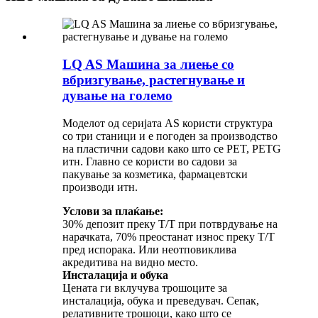
LQ AS Машина за лиење со
вбризгување, растегнување и
дување на големо
Моделот од серијата AS користи структура
со три станици и е погоден за производство
на пластични садови како што се PET, PETG
итн. Главно се користи во садови за
пакување за козметика, фармацевтски
производи итн.
Услови за плаќање:
30% депозит преку T/T при потврдување на
нарачката, 70% преостанат износ преку T/T
пред испорака. Или неотповиклива
акредитива на видно место.
Инсталација и обука
Цената ги вклучува трошоците за
инсталација, обука и преведувач. Сепак,
релативните трошоци, како што се