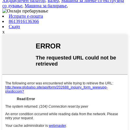
Хидрауличен балатор
,
Балер
,
Машина за лиење со екструзија
со дување
,
Машина за балирање
,
Испрати е-пошта
8613916136366
Скајп
x