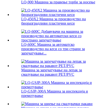
LQ-900 Машина за правење торби за носење
LQ-450X2 Машина за производство на
биоразградливи пластични кеси
LQ-600C Машина за автоматско
производство на кеси со три страни за
запечатување...
Машина за запечатување на лепак за
смалување на ракавот PET/PVC
LQ-GSJP-300A Машина за инспекција и
премотување