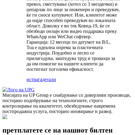
превоз, сместување (хотел со 3 ѕвездички) и
џепарлак по лице за инженери и преведувач,
ќе ги сноси купувачот. Или, клиентот може
да најде способен преведувач во локалната
област. Доколку е во тек Ковид-19, ќе се
обезбеди онлајн или видео поддршка преку
WhatsApp или WeChat софтвер.
Гаранција: 12 месеци по датумот на B/L,
Тоа е идеална опрема за пластичната
индустрија. Поудобно и лесно се
прилагодува, заштедува труд и трошоци за
да им помогне на нашите клиенти да
постигнат поголема ефикасност.
истрага
детали
Мисијата на UP Group е снабдување со доверливи производи,
постојано подобрување на технологиите, строго
контролирање на квалитетот, обезбедување навремена
постпродажна услуга, постојано иновирање и развој.
претплатете се на нашиот билтен