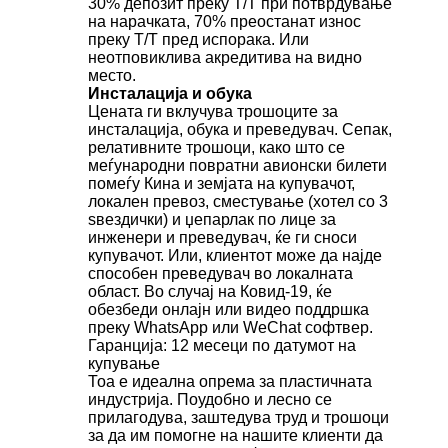
30% депозит преку T/T при потврдување
на нарачката, 70% преостанат износ
преку T/T пред испорака. Или
неотповиклива акредитива на видно
место.
Инсталација и обука
Цената ги вклучува трошоците за
инсталација, обука и преведувач. Сепак,
релативните трошоци, како што се
меѓународни повратни авионски билети
помеѓу Кина и земјата на купувачот,
локален превоз, сместување (хотел со 3
ѕвездички) и џепарлак по лице за
инженери и преведувач, ќе ги сноси
купувачот. Или, клиентот може да најде
способен преведувач во локалната
област. Во случај на Ковид-19, ќе
обезбеди онлајн или видео поддршка
преку WhatsApp или WeChat софтвер.
Гаранција: 12 месеци по датумот на
купување
Тоа е идеална опрема за пластичната
индустрија. Поудобно и лесно се
прилагодува, заштедува труд и трошоци
за да им помогне на нашите клиенти да