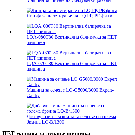
Машина за шиење на смалувачки ракави
Линија за пелетирање на LQ PP, PE филм
LQA-080T80 Вертикална балирачка за ПЕТ
шишиња
LQA-070T80 Вертикална балирачка за ПЕТ
шишиња
Машина за сечење LQ-G5000/3000 Expert-
Gantry
Добавувачи на машина за сечење со голема
брзина LQ-B/1300
ПЕТ машина за дување шишиња