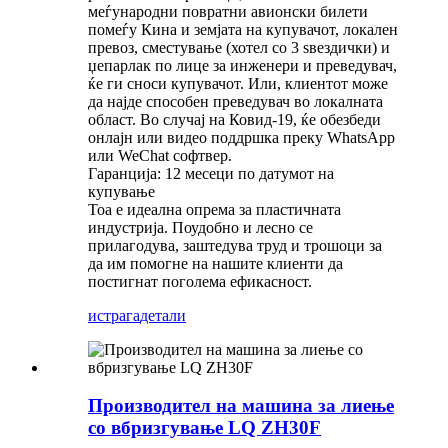
меѓународни повратни авионски билети
помеѓу Кина и земјата на купувачот, локален
превоз, сместување (хотел со 3 ѕвездички) и
џепарлак по лице за инженери и преведувач,
ќе ги сноси купувачот. Или, клиентот може
да најде способен преведувач во локалната
област. Во случај на Ковид-19, ќе обезбеди
онлајн или видео поддршка преку WhatsApp
или WeChat софтвер.
Гаранција: 12 месеци по датумот на
купување
Тоа е идеална опрема за пластичната
индустрија. Поудобно и лесно се
прилагодува, заштедува труд и трошоци за
да им помогне на нашите клиенти да
постигнат поголема ефикасност.
истрага
детали
Производител на машина за лиење
со вбризгување LQ ZH30F