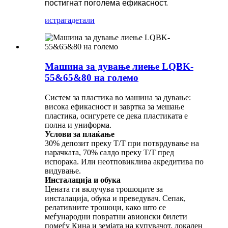
постигнат поголема ефикасност.
истрага
детали
Машина за дување лиење LQBK-
55&65&80 на големо
Систем за пластика во машина за дување:
висока ефикасност и завртка за мешање
пластика, осигурете се дека пластиката е
полна и униформа.
Услови за плаќање
30% депозит преку T/T при потврдување на
нарачката, 70% салдо преку T/T пред
испорака. Или неотповиклива акредитива по
видување.
Инсталација и обука
Цената ги вклучува трошоците за
инсталација, обука и преведувач. Сепак,
релативните трошоци, како што се
меѓународни повратни авионски билети
помеѓу Кина и земјата на купувачот, локален