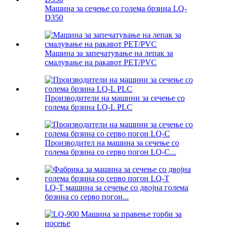
Машина за сечење со голема брзина LQ-
D350
Машина за запечатување на лепак за
смалување на ракавот PET/PVC
Производители на машини за сечење со
голема брзина LQ-L PLC
Производител на машина за сечење со
голема брзина со серво погон LQ-C...
LQ-T машина за сечење со двојна голема
брзина со серво погон...