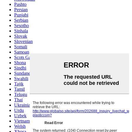
Pashto
Persian
Punjabi
Serbian
Sesotho
Sinhala
Slovak
Slovenian
Somali
Samoan
Scots Gaelic
Shona
Sindhi
Sundanese
Swahili
Tajik
Tamil
Telugu
Thai
Ukrainian
Urdu
Uzbek
Vietnamese
Welsh
Xhosa