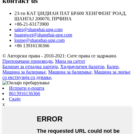
контакт
us
23-ти КАТ ЏИДИАН ПАТ БР.600 ХЕНГФЕНГ РОАД,
ШАНГАЈ 200070, ПРЧИНА
+86-21-63173900
sales@shanghai-upg.com
huangwei@shanghai-upg.com
louise@shanghai-upg.com
+86 13916136366
© Авторски права - 2010-2021: Сите права се задржани.
Препорачани производи
,
Мапа на сајтот
Балирач за отпадна хартија
,
Хидрауличен балатор
,
Балер
,
Машина за балирање
,
Машина за балирање
,
Машина за лиење
со екструзија со дување
,
Испрати е-пошта
8613916136366
Скајп
x