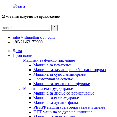
20+ години искуство во производство
sales@shanghai-upg.com
+86-21-63173900
Дома
Производи
Машини за флексо пакување
Машина за печатење
Машина за ламинирање без растворувач
Машина за суво ламинирање
Премотувач за сечење
Машина за лепење и спојување
Машини за екструдерирање
Машина за лиење со вбризгување
Машина за екструдирање
Машина за дување филм
PE&PP машина за вбризгување и лиење
ПЕТ машина за дување шишиња
Машина за леење филм