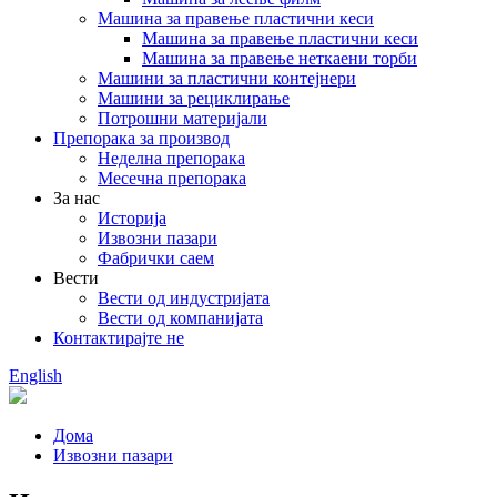
Машина за правење пластични кеси
Машина за правење пластични кеси
Машина за правење неткаени торби
Машини за пластични контејнери
Машини за рециклирање
Потрошни материјали
Препорака за производ
Неделна препорака
Месечна препорака
За нас
Историја
Извозни пазари
Фабрички саем
Вести
Вести од индустријата
Вести од компанијата
Контактирајте не
English
Дома
Извозни пазари