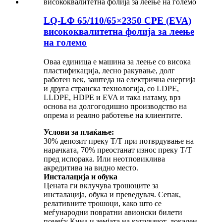
LQ-LΦ 65/110/65×2350 CPE (EVA)
висококвалитетна фолија за леење
на големо
Оваа единица е машина за леење со висока
пластификација, лесно ракување, долг
работен век, заштеда на електрична енергија
и друга странска технологија, со LDPE,
LLDPE, HDPE и EVA и така натаму, врз
основа на долгогодишно производство на
опрема и реално работење на клиентите.
Услови за плаќање:
30% депозит преку T/T при потврдување на
нарачката, 70% преостанат износ преку T/T
пред испорака. Или неотповиклива
акредитива на видно место.
Инсталација и обука
Цената ги вклучува трошоците за
инсталација, обука и преведувач. Сепак,
релативните трошоци, како што се
меѓународни повратни авионски билети
помеѓу Кина и земјата на купувачот, локален