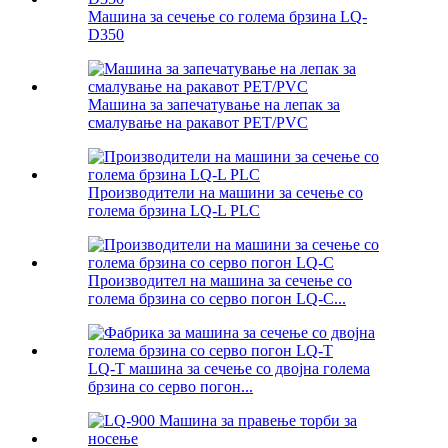
Машина за сечење со голема брзина LQ-
D350
Машина за запечатување на лепак за
смалување на ракавот PET/PVC
Производители на машини за сечење со
голема брзина LQ-L PLC
Производител на машина за сечење со
голема брзина со серво погон LQ-C...
LQ-T машина за сечење со двојна голема
брзина со серво погон...