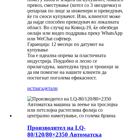
превоз, сместување (хотел со 3 ѕвездички) и
џепарлак по лице за инженери и преведувач,
ќе ги сноси купувачот. Или, клиентот може
да најде способен преведувач во локалната
област. Во случај на Ковид-19, ќе обезбеди
онлајн или видео поддршка преку WhatsApp
или WeChat софтвер.
Гаранција: 12 месеци по датумот на
купување
Тоа е идеална опрема за пластичната
индустрија. Поудобно и лесно се
прилагодува, заштедува труд и трошоци за
да им помогне на нашите клиенти да
постигнат поголема ефикасност.
истрага
детали
Производител на LQ-
80/120/80×2350 Автоматска