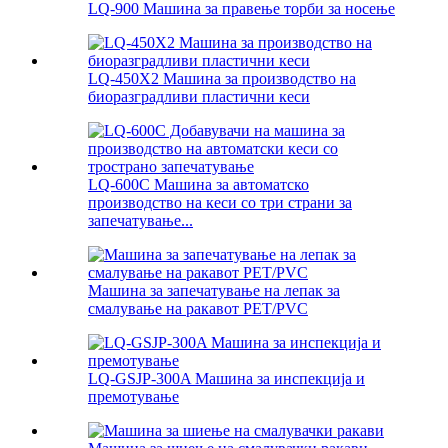
LQ-900 Машина за правење торби за носење
LQ-450X2 Машина за производство на
биоразградливи пластични кеси
LQ-600C Машина за автоматско
производство на кеси со три страни за
запечатување...
Машина за запечатување на лепак за
смалување на ракавот PET/PVC
LQ-GSJP-300A Машина за инспекција и
премотување