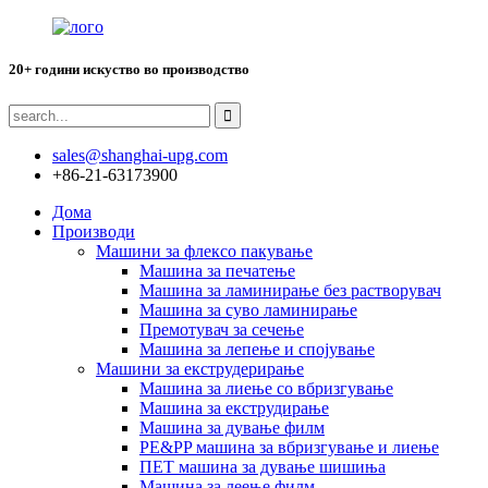
20+ години искуство во производство
sales@shanghai-upg.com
+86-21-63173900
Дома
Производи
Машини за флексо пакување
Машина за печатење
Машина за ламинирање без растворувач
Машина за суво ламинирање
Премотувач за сечење
Машина за лепење и спојување
Машини за екструдерирање
Машина за лиење со вбризгување
Машина за екструдирање
Машина за дување филм
PE&PP машина за вбризгување и лиење
ПЕТ машина за дување шишиња
Машина за леење филм