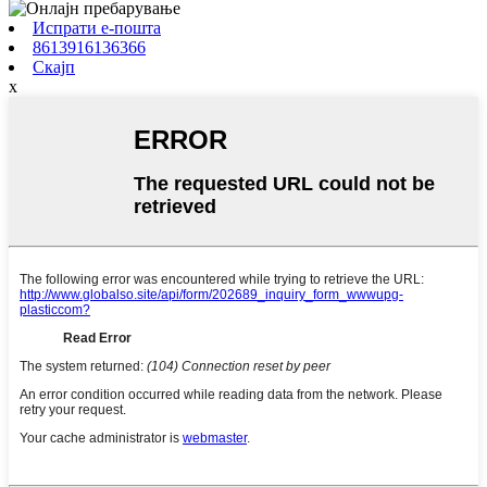
Испрати е-пошта
8613916136366
Скајп
x