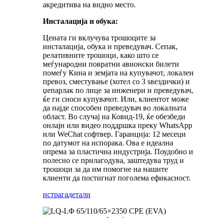
акредитива на видно место.
Инсталација и обука:
Цената ги вклучува трошоците за
инсталација, обука и преведувач. Сепак,
релативните трошоци, како што се
меѓународни повратни авионски билети
помеѓу Кина и земјата на купувачот, локален
превоз, сместување (хотел со 3 ѕвездички) и
џепарлак по лице за инженери и преведувач,
ќе ги сноси купувачот. Или, клиентот може
да најде способен преведувач во локалната
област. Во случај на Ковид-19, ќе обезбеди
онлајн или видео поддршка преку WhatsApp
или WeChat софтвер. Гаранција: 12 месеци
по датумот на испорака. Ова е идеална
опрема за пластична индустрија. Поудобно и
полесно се прилагодува, заштедува труд и
трошоци за да им помогне на нашите
клиенти да постигнат поголема ефикасност.
истрага
детали