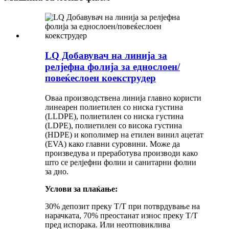
LQ Добавувач на линија за
релјефна фолија за еднослоен/
повеќеслоен коекструдер
Оваа производствена линија главно користи
линеарен полиетилен со ниска густина
(LLDPE), полиетилен со ниска густина
(LDPE), полиетилен со висока густина
(HDPE) и кополимер на етилен винил ацетат
(EVA) како главни суровини. Може да
произведува и преработува производи како
што се релјефни фолии и санитарни фолии
за дно.
Услови за плаќање:
30% депозит преку T/T при потврдување на
нарачката, 70% преостанат износ преку T/T
пред испорака. Или неотповиклива