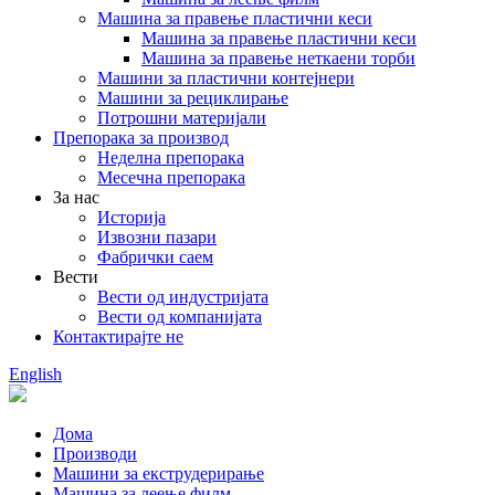
Машина за правење пластични кеси
Машина за правење пластични кеси
Машина за правење неткаени торби
Машини за пластични контејнери
Машини за рециклирање
Потрошни материјали
Препорака за производ
Неделна препорака
Месечна препорака
За нас
Историја
Извозни пазари
Фабрички саем
Вести
Вести од индустријата
Вести од компанијата
Контактирајте не
English
Дома
Производи
Машини за екструдерирање
Машина за леење филм