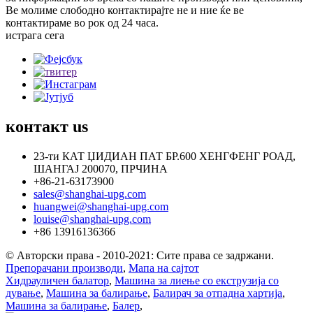
Ве молиме слободно контактирајте не и ние ќе ве
контактираме во рок од 24 часа.
истрага сега
контакт
us
23-ти КАТ ЏИДИАН ПАТ БР.600 ХЕНГФЕНГ РОАД,
ШАНГАЈ 200070, ПРЧИНА
+86-21-63173900
sales@shanghai-upg.com
huangwei@shanghai-upg.com
louise@shanghai-upg.com
+86 13916136366
© Авторски права - 2010-2021: Сите права се задржани.
Препорачани производи
,
Мапа на сајтот
Хидрауличен балатор
,
Машина за лиење со екструзија со
дување
,
Машина за балирање
,
Балирач за отпадна хартија
,
Машина за балирање
,
Балер
,