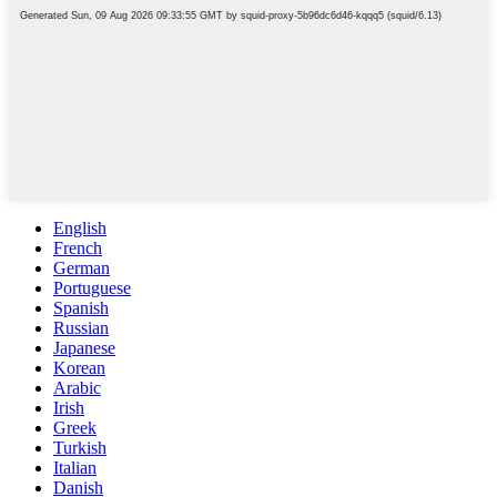
English
French
German
Portuguese
Spanish
Russian
Japanese
Korean
Arabic
Irish
Greek
Turkish
Italian
Danish