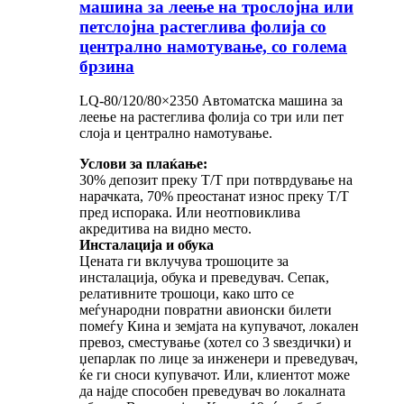
машина за леење на трослојна или
петслојна растеглива фолија со
централно намотување, со голема
брзина
LQ-80/120/80×2350 Автоматска машина за
леење на растеглива фолија со три или пет
слоја и централно намотување.
Услови за плаќање:
30% депозит преку T/T при потврдување на
нарачката, 70% преостанат износ преку T/T
пред испорака. Или неотповиклива
акредитива на видно место.
Инсталација и обука
Цената ги вклучува трошоците за
инсталација, обука и преведувач. Сепак,
релативните трошоци, како што се
меѓународни повратни авионски билети
помеѓу Кина и земјата на купувачот, локален
превоз, сместување (хотел со 3 ѕвездички) и
џепарлак по лице за инженери и преведувач,
ќе ги сноси купувачот. Или, клиентот може
да најде способен преведувач во локалната