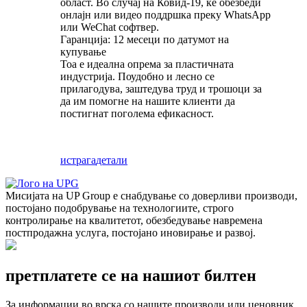
област. Во случај на Ковид-19, ќе обезбеди
онлајн или видео поддршка преку WhatsApp
или WeChat софтвер.
Гаранција: 12 месеци по датумот на
купување
Тоа е идеална опрема за пластичната
индустрија. Поудобно и лесно се
прилагодува, заштедува труд и трошоци за
да им помогне на нашите клиенти да
постигнат поголема ефикасност.
истрага
детали
Мисијата на UP Group е снабдување со доверливи производи,
постојано подобрување на технологиите, строго
контролирање на квалитетот, обезбедување навремена
постпродажна услуга, постојано иновирање и развој.
претплатете се на нашиот билтен
За информации во врска со нашите производи или ценовник,