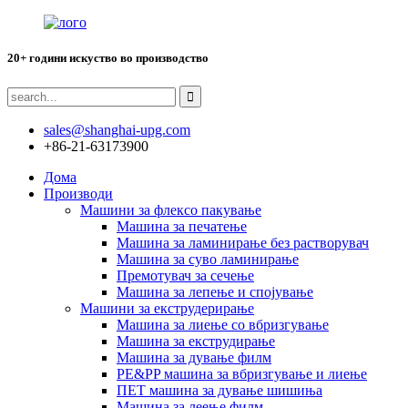
20+ години искуство во производство
sales@shanghai-upg.com
+86-21-63173900
Дома
Производи
Машини за флексо пакување
Машина за печатење
Машина за ламинирање без растворувач
Машина за суво ламинирање
Премотувач за сечење
Машина за лепење и спојување
Машини за екструдерирање
Машина за лиење со вбризгување
Машина за екструдирање
Машина за дување филм
PE&PP машина за вбризгување и лиење
ПЕТ машина за дување шишиња
Машина за леење филм