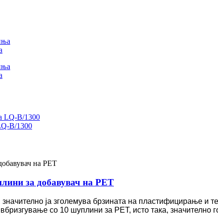
а
а
LQ-B/1300
лини за добавувач на PET
 значително ја зголемува брзината на пластифицирање и те
бризгување со 10 шуплини за PET, исто така, значително 