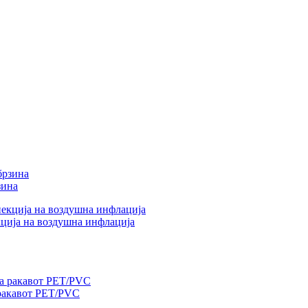
зина
кција на воздушна инфлација
 ракавот PET/PVC