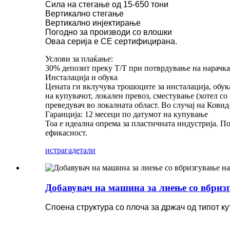
Сила на стегање од 15-650 тони
Вертикално стегање
Вертикално инјектирање
Погодно за производи со влошки
Оваа серија е CE сертифицирана.
Услови за плаќање:
30% депозит преку T/T при потврдување на нарачка
Инсталација и обука
Цената ги вклучува трошоците за инсталација, обук
на купувачот, локален превоз, сместување (хотел со
преведувач во локалната област. Во случај на Кови
Гаранција: 12 месеци по датумот на купување
Тоа е идеална опрема за пластичната индустрија. П
ефикасност.
истрага
детали
Добавувач на машина за лиење со вбризг
Споена структура со плоча за држач од типот ку