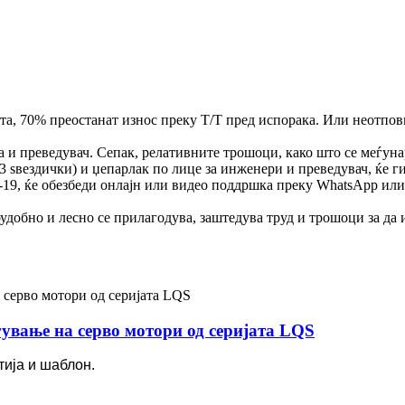
та, 70% преостанат износ преку T/T пред испорака. Или неотпов
а и преведувач. Сепак, релативните трошоци, како што се меѓун
 3 ѕвездички) и џепарлак по лице за инженери и преведувач, ќе г
д-19, ќе обезбеди онлајн или видео поддршка преку WhatsApp ил
оудобно и лесно се прилагодува, заштедува труд и трошоци за д
ување на серво мотори од серијата LQS
тија и шаблон.