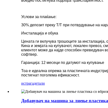
воедно постигнува подобра транспарентност.
Услови за плаќање:
30% депозит преку T/T при потврдување на нара
Инсталација и обука
Цената ги вклучува трошоците за инсталација, 
Кина и земјата на купувачот, локален превоз, с
клиентот може да најде способен преведувач во
софтвер.
Гаранција: 12 месеци по датумот на купување
Тоа е идеална опрема за пластичната индустриј
постигнат поголема ефикасност.
истрага
детали
Добавувач на машина за лиење пластика 