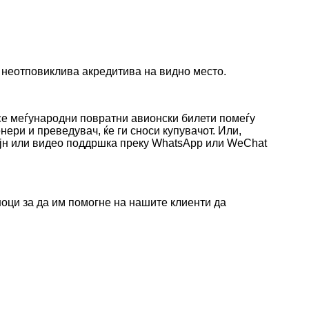
 неотповиклива акредитива на видно место.
 се меѓународни повратни авионски билети помеѓу
нери и преведувач, ќе ги сноси купувачот. Или,
лајн или видео поддршка преку WhatsApp или WeChat
шоци за да им помогне на нашите клиенти да