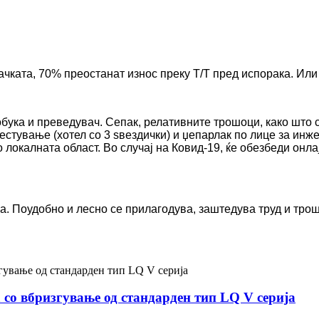
чката, 70% преостанат износ преку T/T пред испорака. Или
обука и преведувач. Сепак, релативните трошоци, како што
местување (хотел со 3 ѕвездички) и џепарлак по лице за инже
 локалната област. Во случај на Ковид-19, ќе обезбеди он
а. Поудобно и лесно се прилагодува, заштедува труд и тро
со вбризгување од стандарден тип LQ V серија