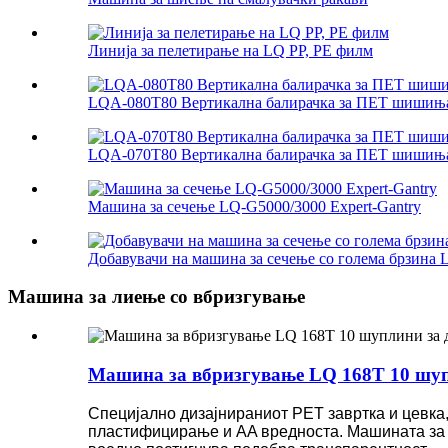
Линија за пелетирање на LQ PP, PE филм
LQA-080T80 Вертикална балирачка за ПЕТ шишињ
LQA-070T80 Вертикална балирачка за ПЕТ шишињ
Машина за сечење LQ-G5000/3000 Expert-Gantry
Добавувачи на машина за сечење со голема брзина 
Машина за лиење со вбризгување
Машина за вбризгување LQ 168T 10 шуп
Специјално дизајнираниот PET завртка и цевка,
пластифицирање и AA вредноста. Машината за в