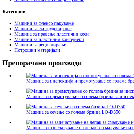
Категории
Машини за флексо пакување
Машини за екструдерирање
Машина за правење пластични кеси
Машини за пластични контејнери
Машини за рециклирање
Потрошни материјали
Препорачани производи
Машина за инспекција и премотување со голема бр
Машина за премотување со голема брзина за инспе
Машина за сечење со голема брзина LQ-D350
Машина за запечатување на лепак за смалување на