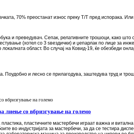
чката, 70% преостанат износ преку T/T пред испорака. Или
обука и преведувач. Сепак, релативните трошоци, како што
местување (хотел со 3 ѕвездички) и џепарлак по лице за инже
 локалната област. Во случај на Ковид-19, ќе обезбеди он
а. Поудобно и лесно се прилагодува, заштедува труд и тро
за лиење со вбризгување на големо
а пластика, пластичните мастербечи играат важна и витална 
оите во индустријата за мастербечи, за да се тестира дис
а лабораториска машина за производство на чипови во бој