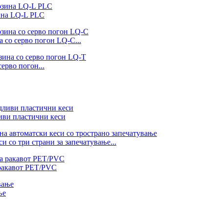
ина LQ-L PLC
 со серво погон LQ-C...
ерво погон...
иви пластични кеси
 со три страни за запечатување...
 ракавот PET/PVC
ње