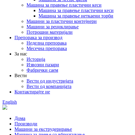
Машина за правење пластични кеси
Машина за правење пластични кеси
Машина за правење неткаени торби
Машини за пластични контејнери
Машини за рециклирање
Потрошни материјали
Препорака за производ
Неделна препорака
Месечна препорака
За нас
Историја
Извозни пазари
Фабрички саем
Вести
Вести од индустријата
Вести од компанијата
Контактирајте не
English
Дома
Производи
Машини за екструдерирање
Машина за лиење со вбризгување