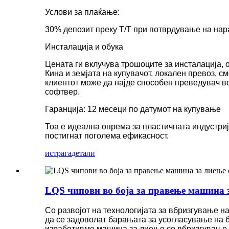
Услови за плаќање:
30% депозит преку T/T при потврдување на нара
Инсталација и обука
Цената ги вклучува трошоците за инсталација, 
Кина и земјата на купувачот, локален превоз, с
клиентот може да најде способен преведувач во
софтвер.
Гаранција: 12 месеци по датумот на купување
Тоа е идеална опрема за пластичната индустриј
постигнат поголема ефикасност.
истрага
детали
LQS чипови во боја за правење машина 
Со развојот на технологијата за вбризгување н
да се задоволат барањата за усогласување на б
изработивме машина за лиење со вбризгување з