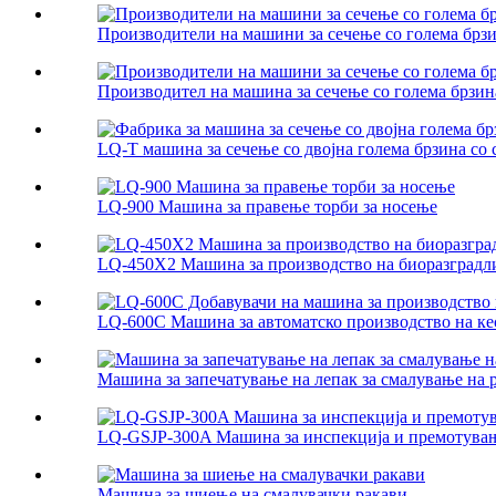
Производители на машини за сечење со голема брз
Производител на машина за сечење со голема брзина
LQ-T машина за сечење со двојна голема брзина со с
LQ-900 Машина за правење торби за носење
LQ-450X2 Машина за производство на биоразградл
LQ-600C Машина за автоматско производство на кеси
Машина за запечатување на лепак за смалување на
LQ-GSJP-300A Машина за инспекција и премотува
Машина за шиење на смалувачки ракави