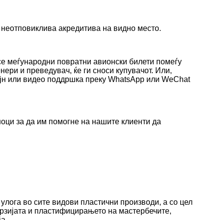
 неотповиклива акредитива на видно место.
 се меѓународни повратни авионски билети помеѓу
нери и преведувач, ќе ги сноси купувачот. Или,
лајн или видео поддршка преку WhatsApp или WeChat
шоци за да им помогне на нашите клиенти да
улога во сите видови пластични производи, а со цел
перзијата и пластифицирањето на мастербечите,
а.