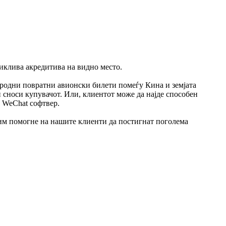
иклива акредитива на видно место.
ародни повратни авионски билети помеѓу Кина и земјата
и сноси купувачот. Или, клиентот може да најде способен
и WeChat софтвер.
а им помогне на нашите клиенти да постигнат поголема