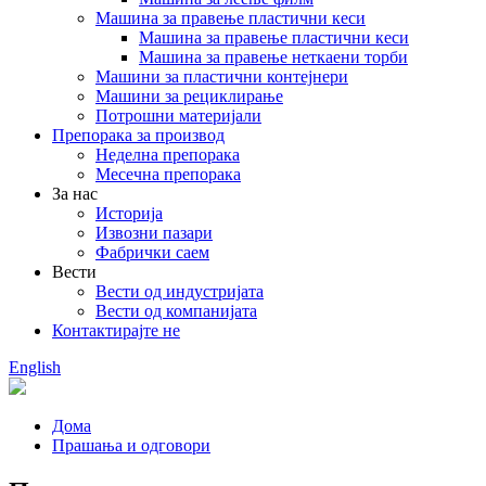
Машина за правење пластични кеси
Машина за правење пластични кеси
Машина за правење неткаени торби
Машини за пластични контејнери
Машини за рециклирање
Потрошни материјали
Препорака за производ
Неделна препорака
Месечна препорака
За нас
Историја
Извозни пазари
Фабрички саем
Вести
Вести од индустријата
Вести од компанијата
Контактирајте не
English
Дома
Прашања и одговори