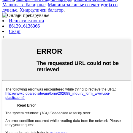
Машина за балирање
,
Машина за лиење со екструзија со
дување
,
Хидрауличен балатор
,
Испрати е-пошта
8613916136366
Скајп
x