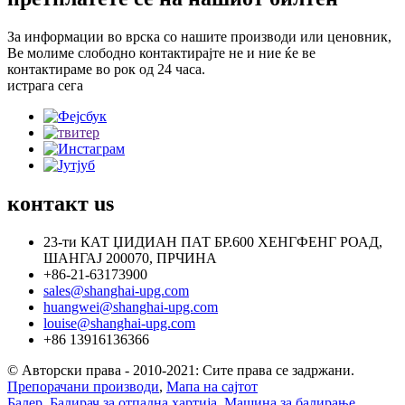
За информации во врска со нашите производи или ценовник,
Ве молиме слободно контактирајте не и ние ќе ве
контактираме во рок од 24 часа.
истрага сега
контакт
us
23-ти КАТ ЏИДИАН ПАТ БР.600 ХЕНГФЕНГ РОАД,
ШАНГАЈ 200070, ПРЧИНА
+86-21-63173900
sales@shanghai-upg.com
huangwei@shanghai-upg.com
louise@shanghai-upg.com
+86 13916136366
© Авторски права - 2010-2021: Сите права се задржани.
Препорачани производи
,
Мапа на сајтот
Балер
,
Балирач за отпадна хартија
,
Машина за балирање
,