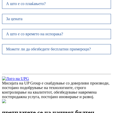
А што е со плаќањето?
За цената
А што е со времето на испорака?
Можете ли да обезбедите бесплатни примероци?
Мисијата на UP Group е снабдување со доверливи производи,
постојано подобрување на технологиите, строго
контролирање на квалитетот, обезбедување навремена
постпродажна услуга, постојано иновирање и развој.
претплатете се на нашиот билтен