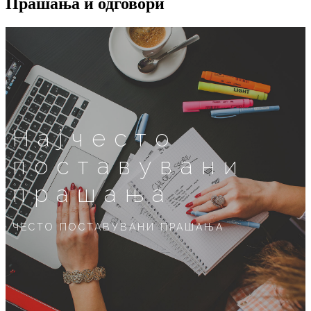
Прашања и одговори
Најчесто
поставувани
прашања
ЧЕСТО ПОСТАВУВАНИ ПРАШАЊА