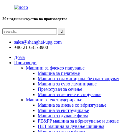
20+ години искуство во производство
sales@shanghai-upg.com
+86-21-63173900
Дома
Производи
Машини за флексо пакување
Машина за печатење
Машина за ламинирање без растворувач
Машина за суво ламинирање
Премотувач за сечење
Машина за лепење и спојување
Машини за екструдерирање
Машина за лиење со вбризгување
Машина за екструдирање
Машина за дување филм
PE&PP машина за вбризгување и лиење
ПЕТ машина за дување шишиња
Машина за леење филм